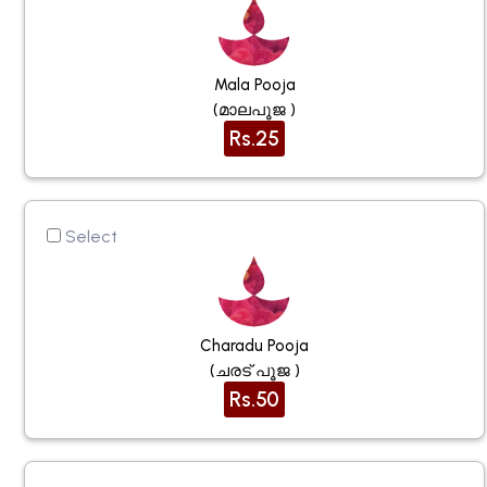
Mala Pooja
(മാലപൂജ )
Rs.25
Select
Charadu Pooja
(ചരട് പൂജ )
Rs.50