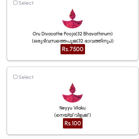
Select
Oru Divasathe Pooja(32 Bhavathinum)
(ഒരുദിവസത്തെപൂജ(32 ഭാവത്തിനും))
Rs.7500
Select
Neyyu Vilaku
(നെയ്യ് വിളക്ക് )
Rs.100