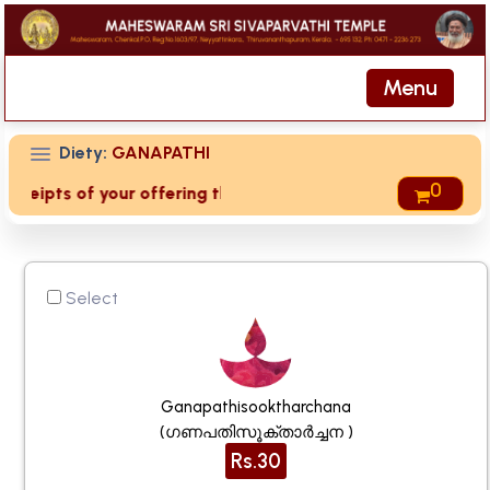
Menu
Diety:
GANAPATHI
0
eceipts of your offering then login to site then choose 'My 
Select
Ganapathisooktharchana
(ഗണപതിസൂക്താർച്ചന )
Rs.30